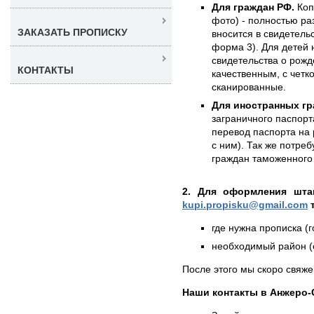
Для граждан РФ.
Коп
фото) - полностью раз
ЗАКАЗАТЬ ПРОПИСКУ
вносится в свидетель
форма 3). Для детей 
свидетельства о рожд
КОНТАКТЫ
качественным, с чет
сканированные.
Для иностранных гр
заграничного паспорт
перевод паспорта на 
с ним). Так же потре
граждан таможенного 
2. Для оформления штам
kupi.propisku@gmail.com
т
где нужна прописка (г
необходимый район (е
После этого мы скоро свяже
Наши контакты в Анжеро-